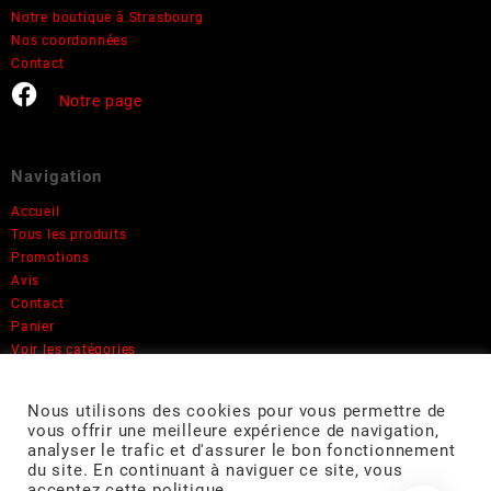
Notre boutique à Strasbourg
Nos coordonnées
Contact
Notre page
Navigation
Accueil
Tous les produits
Promotions
Avis
Contact
Panier
Voir les catégories
Informations
Nous utilisons des cookies pour vous permettre de
Mon compte
vous offrir une meilleure expérience de navigation,
analyser le trafic et d'assurer le bon fonctionnement
Mentions légales
du site. En continuant à naviguer ce site, vous
Rétractation
acceptez cette politique.