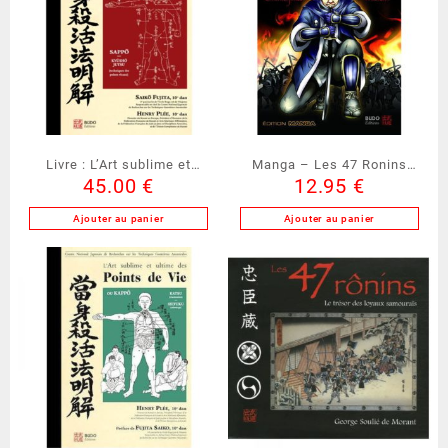
Livre : L’Art sublime et
Manga – Les 47 Ronins
45.00
€
12.95
€
ultime des Points Vitaux
(M47R)
(LIPV)
Ajouter au panier
Ajouter au panier