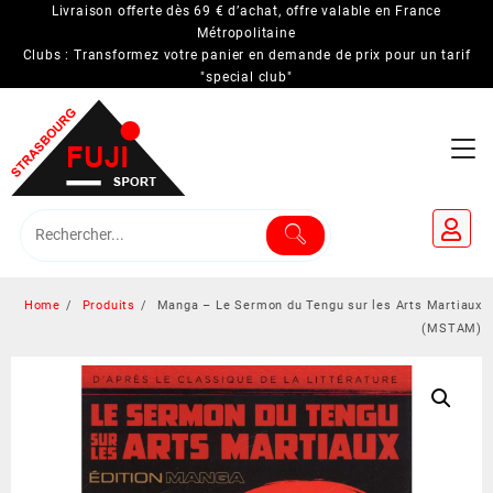
Skip
Livraison offerte dès 69 € d’achat, offre valable en France
to
Métropolitaine
Clubs : Transformez votre panier en demande de prix pour un tarif
content
"special club"
Home
Produits
Manga – Le Sermon du Tengu sur les Arts Martiaux
(MSTAM)