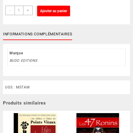
quantité
-
+
Ajouter au panier
de
Manga
-
Le
INFORMATIONS COMPLÉMENTAIRES
Sermon
du
Tengu
Marque
sur
BUDO EDITIONS
les
Arts
Martiaux
(MSTAM)
UGS :
MSTAM
Produits similaires