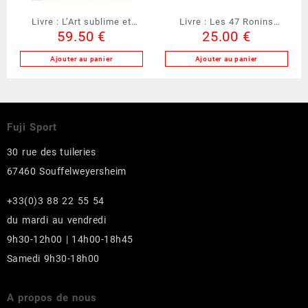
Livre : L’Art sublime et
Livre : Les 47 Ronins
59.50
€
25.00
€
ultime des Points de Vie
(LI47R)
(LIPV2)
Ajouter au panier
Ajouter au panier
Fuji Sport
30 rue des tuileries
67460 Souffelweyersheim
+33(0)3 88 22 55 54
du mardi au vendredi
9h30-12h00 | 14h00-18h45
Samedi 9h30-18h00
A propos de nous