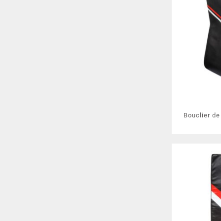
Bouclier de
FU