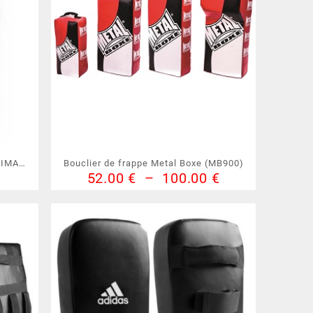
JIMAE (
Bouclier de frappe Metal Boxe (MB900)
Plage
52.00
€
–
100.00
€
de
prix :
52.00 €
à
100.00 €