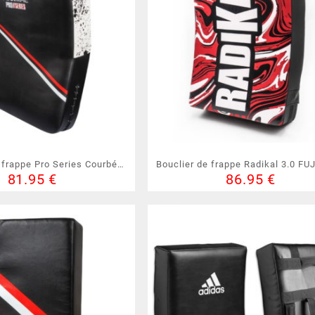
 frappe Pro Series Courbé
Bouclier de frappe Radikal 3.0 FU
81.95
€
86.95
€
JIMAE ( 30332 )
30312 )