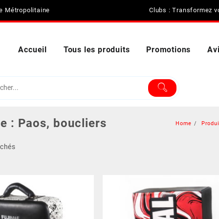
ce Métropolitaine
Clubs : Transformez vo
Accueil
Tous les produits
Promotions
Av
e :
Paos, boucliers
Home
Produ
ichés