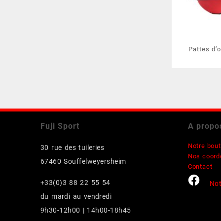
Pattes d’
Fuji Sport
A propo
Notre bout
30 rue des tuileries
Nos coord
67460 Souffelweyersheim
Contact
+33(0)3 88 22 55 54
Not
du mardi au vendredi
9h30-12h00 | 14h00-18h45