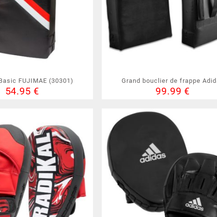
 Basic FUJIMAE (30301)
Grand bouclier de frappe Adi
54.95
€
99.99
€
(ADIBAC06)