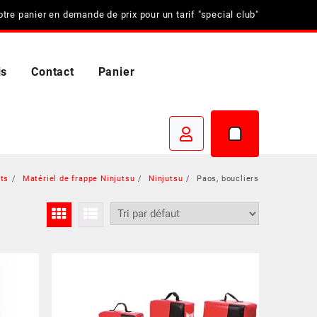
tre panier en demande de prix pour un tarif "special club"
is
Contact
Panier
its
Matériel de frappe Ninjutsu
Ninjutsu
Paos, boucliers