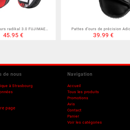
ours radikal 3.0 FUJIMAE
Pattes d’ours de précision Adi
45.95
€
39.99
€
(30111)
(ADIBAC011)
s de nous
Navigation
ique à Strasbourg
Accueil
onnées
Tous les produits
Promotions
Avis
re page
Contact
Panier
Voir les catégories