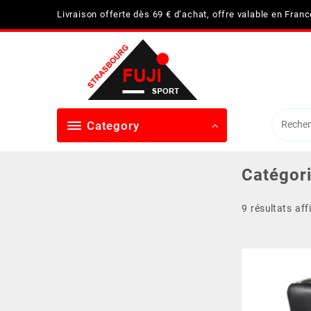
Skip
Livraison offerte dès 69 € d’achat, offre valable en Fran
to
content
Category
Catégori
9 résultats aff