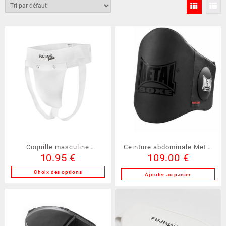
Coquille masculine
Ceinture abdominale Metal
10.95
€
109.00
€
FUJIMAE (20600)
Boxe (MB228)
Choix des options
Ajouter au panier
Ce
produit
a
plusieurs
variations.