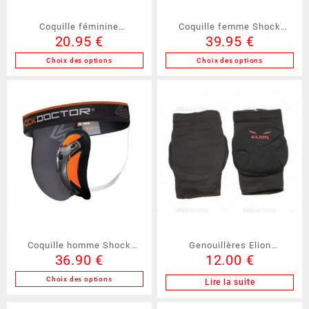
la
Coquille féminine
Coquille femme Shock
page
20.95
€
39.95
€
du
“advantage” FUJIMAE
Doctor (CY258)
produit
(20625)
Choix des options
Choix des options
Ce
Ce
produit
produit
a
a
plusieurs
plusieurs
variations.
variations.
Les
Les
options
options
peuvent
peuvent
être
être
choisies
choisies
sur
sur
la
la
Coquille homme Shock
Genouillères Elion
page
page
36.90
€
12.00
€
Doctor (CY14182)
(EL52028)
du
du
produit
produit
Choix des options
Lire la suite
Ce
produit