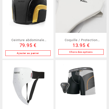
Les
options
peuvent
être
choisies
sur
la
Ceinture abdominale
Coquille / Protection
page
79.95
€
13.95
€
du
FUJIMAE (30359)
génitale pour femme
produit
FUJIMAE (20606)
Choix des options
Ajouter au panier
Ce
produit
a
plusieurs
variations.
Les
options
peuvent
être
choisies
sur