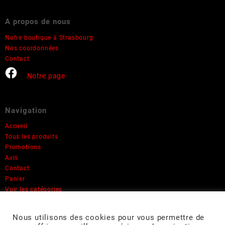
produit
A propos de nous
Notre boutique à Strasbourg
Nos coordonnées
Contact
Notre page
Navigation
Accueil
Tous les produits
Promotions
Avis
Contact
Panier
Voir les catégories
Informations
Nous utilisons des cookies pour vous permettre de
Mon compte