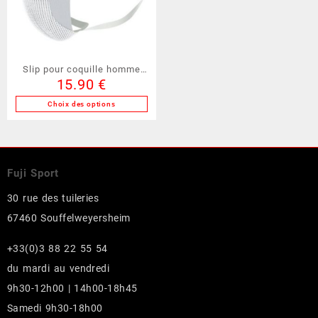
être
être
choisies
choisies
sur
sur
la
la
Slip pour coquille homme
page
page
15.90
€
Shock Doctor (CY218)
du
du
produit
produit
Choix des options
Ce
produit
a
plusieurs
Fuji Sport
variations.
Les
30 rue des tuileries
options
67460 Souffelweyersheim
peuvent
être
+33(0)3 88 22 55 54
choisies
du mardi au vendredi
sur
la
9h30-12h00 | 14h00-18h45
page
Samedi 9h30-18h00
du