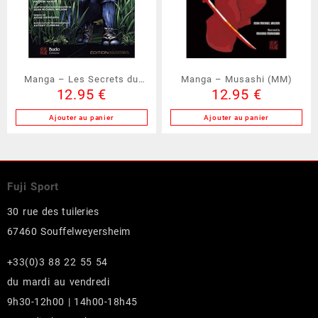
Manga – Les Secrets du
Manga – Musashi (MM)
12.95
€
12.95
€
Ninja (MSN)
Ajouter au panier
Ajouter au panier
Fuji Sport
30 rue des tuileries
67460 Souffelweyersheim
+33(0)3 88 22 55 54
du mardi au vendredi
9h30-12h00 | 14h00-18h45