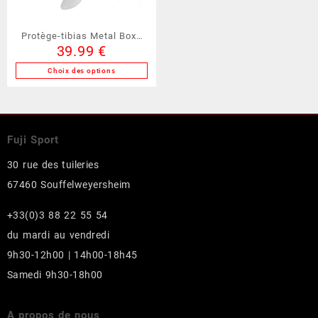
sur
sur
la
la
Protège-tibias Metal Boxe
page
page
39.99
€
(MB211)
du
du
produit
produit
Choix des options
Ce
produit
a
plusieurs
Fuji Sport
variations.
Les
30 rue des tuileries
options
67460 Souffelweyersheim
peuvent
être
+33(0)3 88 22 55 54
choisies
du mardi au vendredi
sur
la
9h30-12h00 | 14h00-18h45
page
Samedi 9h30-18h00
du
produit
A propos de nous