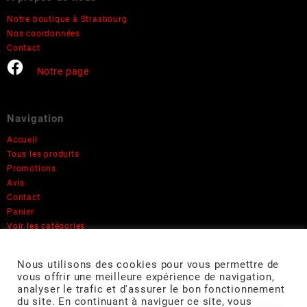
Notre boutique à Strasbourg
Nos coordonnées
Contact
Notre page
Navigation
Accueil
Tous les produits
Promotions
Avis
Contact
Panier
Voir les catégories
Informations
Nous utilisons des cookies pour vous permettre de
Mon compte
vous offrir une meilleure expérience de navigation,
analyser le trafic et d'assurer le bon fonctionnement
Mentions légales
du site. En continuant à naviguer ce site, vous
Rétractation