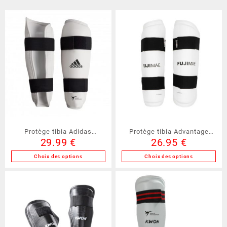
Protège tibia Adidas
Protège tibia Advantage
29.99
€
26.95
€
(ADITSP01)
FUJIMAE ( 21113 )
Choix des options
Choix des options
Ce
Ce
produit
produit
a
a
plusieurs
plusieurs
variations.
variations.
Les
Les