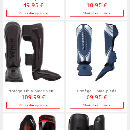
page
page
49.95
€
10.95
€
3.0 FUJIMAE (21112)
FUJIMAE (20061)
du
du
produit
produit
Choix des options
Choix des options
Ce
Ce
produit
produit
a
a
plusieurs
plusieurs
variations.
variations.
Les
Les
options
options
peuvent
peuvent
être
être
choisies
choisies
sur
sur
la
la
Protège Tibia-pieds Venum
Protège Tibias-pieds
page
page
109.99
€
69.95
€
gamme ELITE ( VE1394 )
Booster Bangkok séries 4
du
du
produit
produit
(PTPBKK)
Choix des options
Choix des options
Ce
Ce
produit
produit
a
a
plusieurs
plusieurs