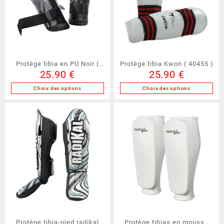
options
options
peuvent
peuvent
être
être
choisies
choisies
sur
sur
la
la
Protège tibia en PU Noir (
Protège tibia Kwon ( 40455 )
page
page
25.90
€
25.90
€
40456 )
du
du
produit
produit
Choix des options
Choix des options
Ce
Ce
produit
produit
a
a
plusieurs
plusieurs
variations.
variations.
Les
Les
options
options
peuvent
peuvent
être
être
choisies
choisies
sur
sur
la
la
Protège tibia-pied radikal
Protège tibias en mousse