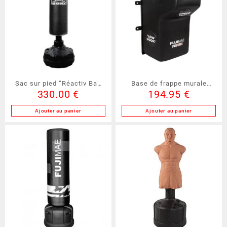
Sac sur pied “Réactiv Bag
Base de frappe murale
330.00
€
194.95
€
II” Metal Boxe (
FUJIMAE (30670)
MBFRA003N185 )
Ajouter au panier
Ajouter au panier