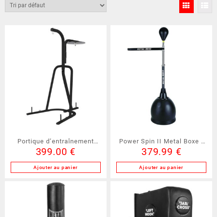
Portique d’entraînement
Power Spin II Metal Boxe (
399.00
€
379.99
€
(MBFRA120)
ACA2038 )
Ajouter au panier
Ajouter au panier