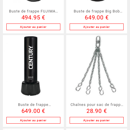
Buste de frappe FUJIMAE
Buste de frappe Big Bob
494.95
€
649.00
€
(30681)
(CY10692)
Ajouter au panier
Ajouter au panier
Buste de frappe
Chaînes pour sac de frappe
649.00
€
28.90
€
Wavemaster XXL Century
(MB185)
(CY10176)
Ajouter au panier
Ajouter au panier