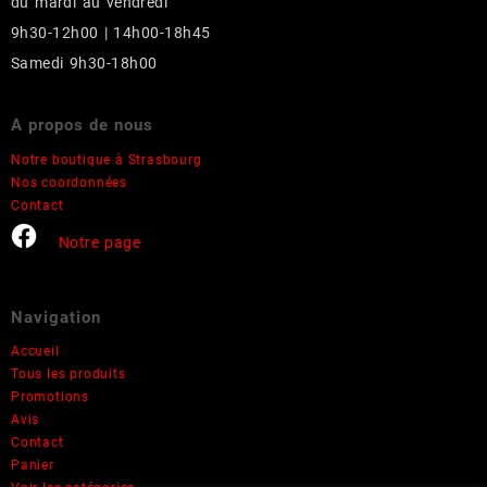
du mardi au vendredi
page
du
9h30-12h00 | 14h00-18h45
produit
Samedi 9h30-18h00
A propos de nous
Notre boutique à Strasbourg
Nos coordonnées
Contact
Notre page
Navigation
Accueil
Tous les produits
Promotions
Avis
Contact
Panier