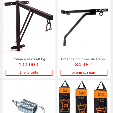
Potence maxi 60 kg
Potence pour sac de frappe
100.00
€
34.95
€
(AC81125)
FUJIMAE (30620)
Lire la suite
Ajouter au panier