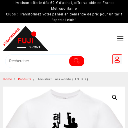
Skip
Livraison offerte dès 69 € d’achat, offre valable en France
to
Métropolitaine
Clubs : Transformez votre panier en demande de prix pour un tarif
content
"special club"
Home
Produits
Tee-shirt Taekwondo ( TSTKD )