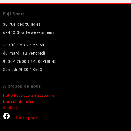
à
a
150.00 €
plusieurs
Fuji Sport
variations.
Les
30 rue des tuileries
options
67460 Souffelweyersheim
peuvent
être
+33(0)3 88 22 55 54
choisies
sur
du mardi au vendredi
la
9h30-12h00 | 14h00-18h45
page
Samedi 9h30-18h00
du
produit
A propos de nous
Notre boutique à Strasbourg
Nos coordonnées
Contact
Notre page