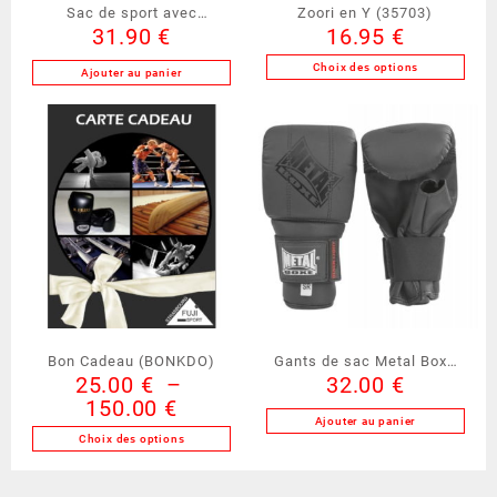
Sac de sport avec
Zoori en Y (35703)
31.90
€
16.95
€
TAEKWONDO (50170TKD)
Choix des options
Ajouter au panier
Ce
produit
a
plusieurs
variations.
Les
options
peuvent
être
choisies
sur
la
Bon Cadeau (BONKDO)
Gants de sac Metal Boxe
page
25.00
€
–
32.00
€
(MB201N)
du
Plage
150.00
€
produit
Ajouter au panier
de
Choix des options
prix :
Ce
25.00 €
produit