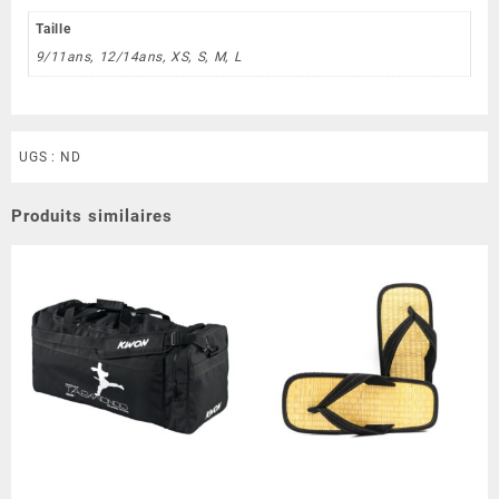
TSTKD
)
Taille
9/11ans, 12/14ans, XS, S, M, L
UGS :
ND
Produits similaires