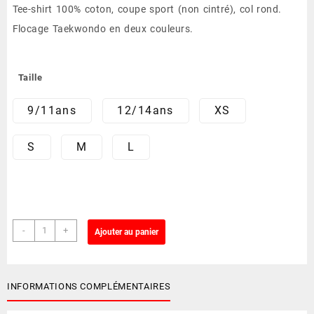
Tee-shirt 100% coton, coupe sport (non cintré), col rond.
prix :
Flocage Taekwondo en deux couleurs.
12.00 €
à
Taille
16.00 €
9/11ans
12/14ans
XS
S
M
L
quantité
-
+
Ajouter au panier
de
Tee-
shirt
Taekwondo
INFORMATIONS COMPLÉMENTAIRES
(